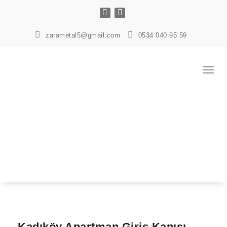
İçeriğe
geç
zarametal5@gmail.com
0534 040 95 59
Navig
değişt
Kadıköy Apartman Giriş Kapısı