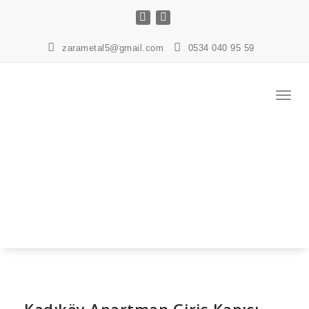
İçeriğe
geç
zarametal5@gmail.com
0534 040 95 59
Navig
değişt