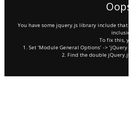
Oops.
You have some jquery.js library include that co
inclusion
To fix this, y
1. Set 'Module General Options' -> 'jQuery & O
2. Find the double jQuery.js 
Profesyonel Hizmet
Zara Metal olarak uzun yıllardır İstanbul üzerinde
profesyonel olarak hizmet vermekteyiz.