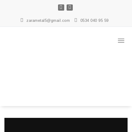
İçeriğe
geç
zarametal5@gmail.com
0534 040 95 59
Navig
değişt