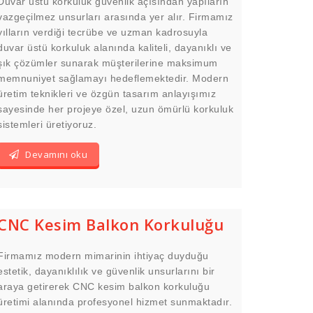
Duvar üstü korkuluk güvenlik açısından yapıların
vazgeçilmez unsurları arasında yer alır. Firmamız
yılların verdiği tecrübe ve uzman kadrosuyla
duvar üstü korkuluk alanında kaliteli, dayanıklı ve
şık çözümler sunarak müşterilerine maksimum
memnuniyet sağlamayı hedeflemektedir. Modern
üretim teknikleri ve özgün tasarım anlayışımız
sayesinde her projeye özel, uzun ömürlü korkuluk
sistemleri üretiyoruz.
Devamını oku
CNC Kesim Balkon Korkuluğu
Firmamız modern mimarinin ihtiyaç duyduğu
estetik, dayanıklılık ve güvenlik unsurlarını bir
araya getirerek CNC kesim balkon korkuluğu
üretimi alanında profesyonel hizmet sunmaktadır.