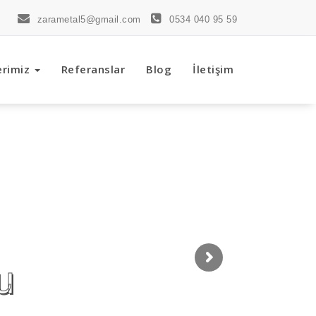
zarametal5@gmail.com
0534 040 95 59
erimiz
Referanslar
Blog
İletişim