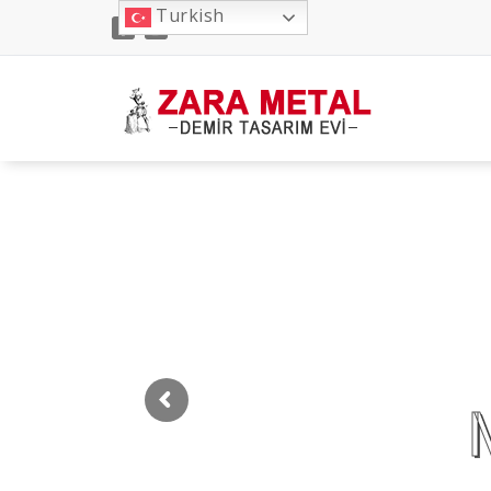
İçeriğe
Turkish
geç