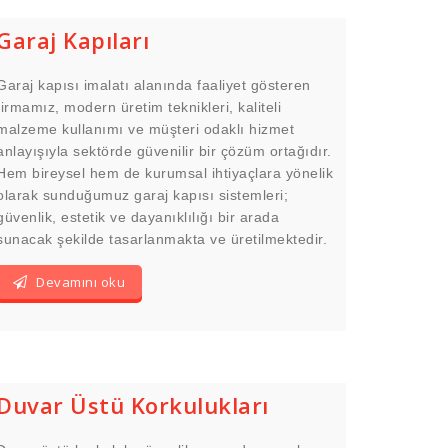
Garaj Kapıları
Garaj kapısı imalatı alanında faaliyet gösteren
firmamız, modern üretim teknikleri, kaliteli
malzeme kullanımı ve müşteri odaklı hizmet
anlayışıyla sektörde güvenilir bir çözüm ortağıdır.
Hem bireysel hem de kurumsal ihtiyaçlara yönelik
olarak sunduğumuz garaj kapısı sistemleri;
güvenlik, estetik ve dayanıklılığı bir arada
sunacak şekilde tasarlanmakta ve üretilmektedir.
Devamını oku
Duvar Üstü Korkulukları