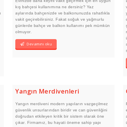
Evinizde daha keyifli vakit geçirmek için en uygun
kış bahçesi kullanımına ne dersiniz? Yaz
ı
aylarında bahçenizde ve balkonunuzda rahatlıkla
vakit geçirebilirsiniz. Fakat soğuk ve yağmurlu
günlerde bahçe ve balkon kullanımı pek mümkün
olmuyor.
Devamını oku
Yangın Merdivenleri
Yangın merdiveni modern yapıların vazgeçilmez
güvenlik unsurlarından biridir ve can güvenliğini
doğrudan etkileyen kritik bir sistem olarak öne
çıkar. Firmamız, bu hayati öneme sahip yapı