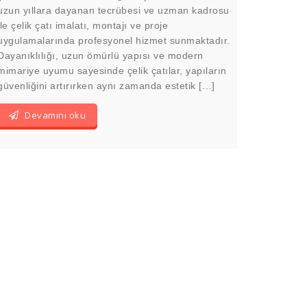
uzun yıllara dayanan tecrübesi ve uzman kadrosu
ile çelik çatı imalatı, montajı ve proje
uygulamalarında profesyonel hizmet sunmaktadır.
Dayanıklılığı, uzun ömürlü yapısı ve modern
mimariye uyumu sayesinde çelik çatılar, yapıların
güvenliğini artırırken aynı zamanda estetik […]
Devamını oku