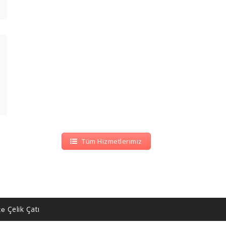
Tüm Hizmetlerimiz
Çelik Çatı
ite