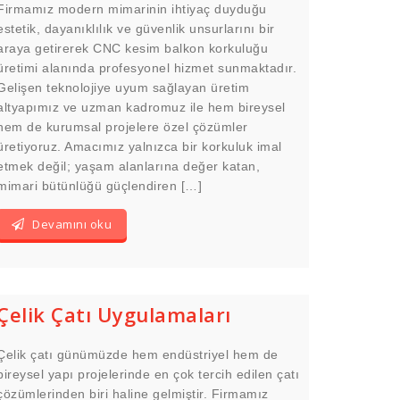
Firmamız modern mimarinin ihtiyaç duyduğu
estetik, dayanıklılık ve güvenlik unsurlarını bir
araya getirerek CNC kesim balkon korkuluğu
üretimi alanında profesyonel hizmet sunmaktadır.
Gelişen teknolojiye uyum sağlayan üretim
altyapımız ve uzman kadromuz ile hem bireysel
hem de kurumsal projelere özel çözümler
üretiyoruz. Amacımız yalnızca bir korkuluk imal
etmek değil; yaşam alanlarına değer katan,
mimari bütünlüğü güçlendiren […]
Devamını oku
Çelik Çatı Uygulamaları
Çelik çatı günümüzde hem endüstriyel hem de
bireysel yapı projelerinde en çok tercih edilen çatı
çözümlerinden biri haline gelmiştir. Firmamız