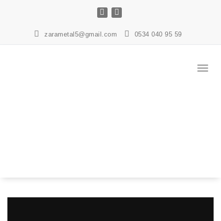
İçeriğe
geç
zarametal5@gmail.com
0534 040 95 59
Navig
değişt