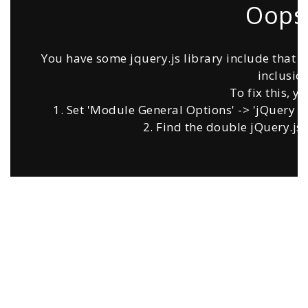
Oops.
You have some jquery.js library include that co
inclusion
To fix this, y
1. Set 'Module General Options' -> 'jQuery & O
2. Find the double jQuery.js 
Profesyonel Hizmet
Zara Metal olarak uzun yıllardır İstanbul üzerinde
profesyonel olarak hizmet vermekteyiz.