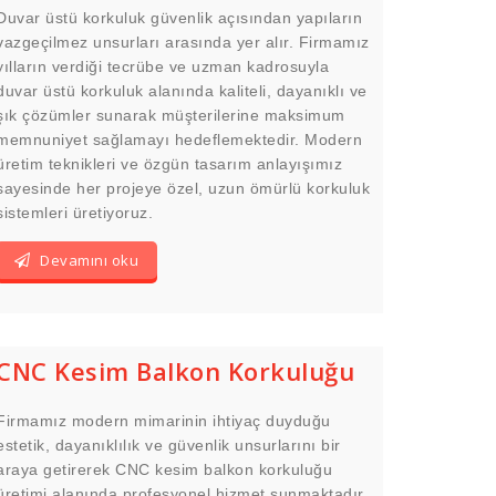
Duvar üstü korkuluk güvenlik açısından yapıların
vazgeçilmez unsurları arasında yer alır. Firmamız
yılların verdiği tecrübe ve uzman kadrosuyla
duvar üstü korkuluk alanında kaliteli, dayanıklı ve
şık çözümler sunarak müşterilerine maksimum
memnuniyet sağlamayı hedeflemektedir. Modern
üretim teknikleri ve özgün tasarım anlayışımız
sayesinde her projeye özel, uzun ömürlü korkuluk
sistemleri üretiyoruz.
Devamını oku
CNC Kesim Balkon Korkuluğu
Firmamız modern mimarinin ihtiyaç duyduğu
estetik, dayanıklılık ve güvenlik unsurlarını bir
araya getirerek CNC kesim balkon korkuluğu
üretimi alanında profesyonel hizmet sunmaktadır.