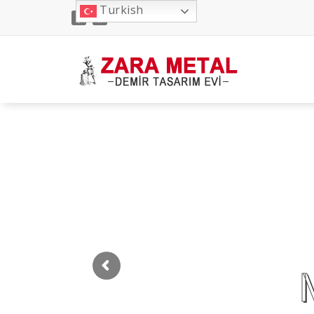
İçeriğe
Turkish
geç