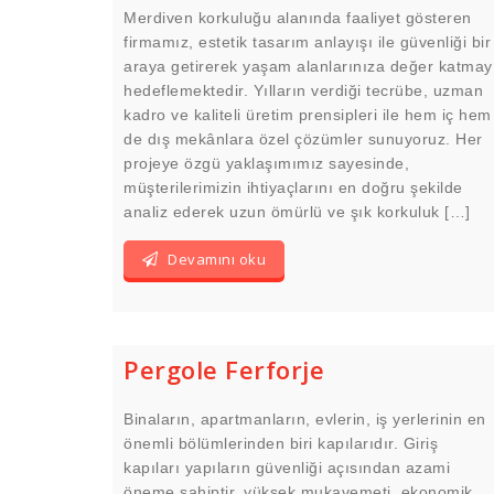
Merdiven korkuluğu alanında faaliyet gösteren
firmamız, estetik tasarım anlayışı ile güvenliği bir
araya getirerek yaşam alanlarınıza değer katmay
hedeflemektedir. Yılların verdiği tecrübe, uzman
kadro ve kaliteli üretim prensipleri ile hem iç hem
de dış mekânlara özel çözümler sunuyoruz. Her
projeye özgü yaklaşımımız sayesinde,
müşterilerimizin ihtiyaçlarını en doğru şekilde
analiz ederek uzun ömürlü ve şık korkuluk […]
Devamını oku
Pergole Ferforje
Binaların, apartmanların, evlerin, iş yerlerinin en
önemli bölümlerinden biri kapılarıdır. Giriş
kapıları yapıların güvenliği açısından azami
öneme sahiptir. yüksek mukavemeti, ekonomik