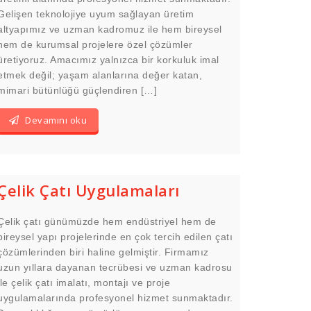
Gelişen teknolojiye uyum sağlayan üretim
altyapımız ve uzman kadromuz ile hem bireysel
hem de kurumsal projelere özel çözümler
üretiyoruz. Amacımız yalnızca bir korkuluk imal
etmek değil; yaşam alanlarına değer katan,
mimari bütünlüğü güçlendiren […]
Devamını oku
Çelik Çatı Uygulamaları
Çelik çatı günümüzde hem endüstriyel hem de
bireysel yapı projelerinde en çok tercih edilen çatı
çözümlerinden biri haline gelmiştir. Firmamız
uzun yıllara dayanan tecrübesi ve uzman kadrosu
ile çelik çatı imalatı, montajı ve proje
uygulamalarında profesyonel hizmet sunmaktadır.