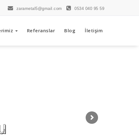
zarametal5@gmail.com
0534 040 95 59
erimiz
Referanslar
Blog
İletişim