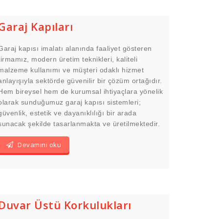
Garaj Kapıları
Garaj kapısı imalatı alanında faaliyet gösteren
firmamız, modern üretim teknikleri, kaliteli
malzeme kullanımı ve müşteri odaklı hizmet
anlayışıyla sektörde güvenilir bir çözüm ortağıdır.
Hem bireysel hem de kurumsal ihtiyaçlara yönelik
olarak sunduğumuz garaj kapısı sistemleri;
güvenlik, estetik ve dayanıklılığı bir arada
sunacak şekilde tasarlanmakta ve üretilmektedir.
Devamını oku
Duvar Üstü Korkulukları