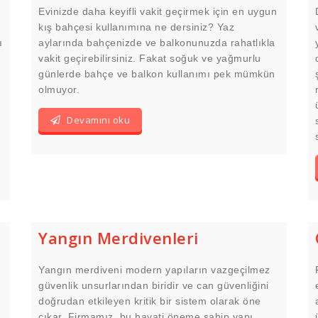
Evinizde daha keyifli vakit geçirmek için en uygun
kış bahçesi kullanımına ne dersiniz? Yaz
ı
aylarında bahçenizde ve balkonunuzda rahatlıkla
vakit geçirebilirsiniz. Fakat soğuk ve yağmurlu
günlerde bahçe ve balkon kullanımı pek mümkün
olmuyor.
Devamını oku
Yangın Merdivenleri
Yangın merdiveni modern yapıların vazgeçilmez
güvenlik unsurlarından biridir ve can güvenliğini
doğrudan etkileyen kritik bir sistem olarak öne
çıkar. Firmamız, bu hayati öneme sahip yapı