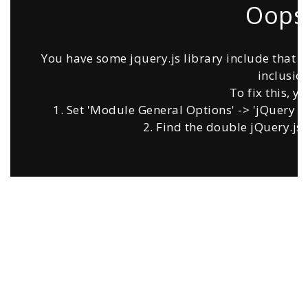
Oops.
You have some jquery.js library include that co
inclusion
To fix this, y
1. Set 'Module General Options' -> 'jQuery & O
2. Find the double jQuery.js 
Profesyonel Hizmet
Zara Metal olarak uzun yıllardır İstanbul üzerinde
profesyonel olarak hizmet vermekteyiz.