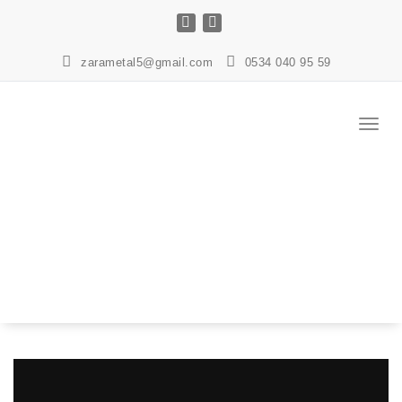
İçeriğe
geç
zarametal5@gmail.com
0534 040 95 59
Navig
değişt